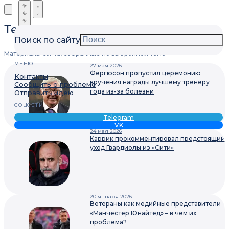
Теги
Поиск по сайту
Материалы сайта, собранные по выбранной теме
МЕНЮ
27 мая 2026
Фергюсон пропустил церемонию
Контакты
вручения награды лучшему тренеру
Сообщить о проблеме
года из-за болезни
Отправить идею
СОЦСЕТИ
Telegram
VK
24 мая 2026
Каррик прокомментировал предстоящий
уход Гвардиолы из «Сити»
20 января 2026
Ветераны как медийные представители
«Манчестер Юнайтед» – в чём их
проблема?