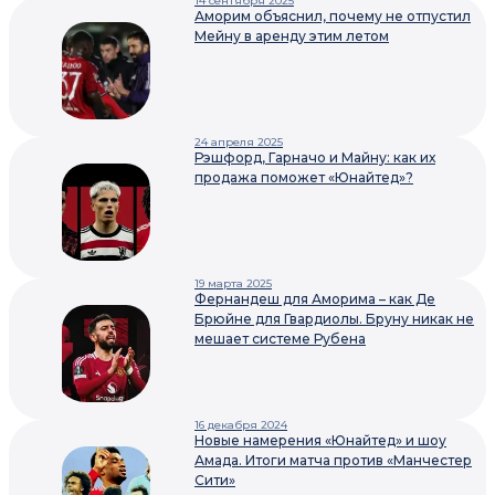
14 сентября 2025
Аморим объяснил, почему не отпустил
Мейну в аренду этим летом
24 апреля 2025
Рэшфорд, Гарначо и Майну: как их
продажа поможет «Юнайтед»?
19 марта 2025
Фернандеш для Аморима – как Де
Брюйне для Гвардиолы. Бруну никак не
мешает системе Рубена
16 декабря 2024
Новые намерения «Юнайтед» и шоу
Амада. Итоги матча против «Манчестер
Сити»