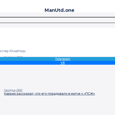
ManUtd
.one
естер Юнайтед»
Сегодня, 13:00
Telegram
Каррик: «Мы в хорошей форме»
VK
Сегодня, 09:51
Каррик рассказал, что его порадовало в матче с «ПСЖ»