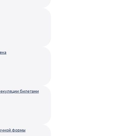
тека
спекуляции билетами
вочной формы