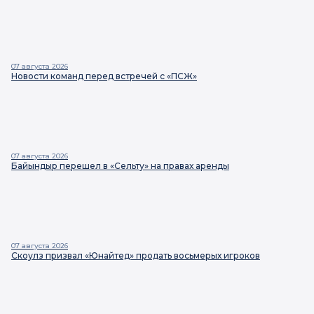
07 августа 2026
Новости команд перед встречей с «ПСЖ»
07 августа 2026
Байындыр перешел в «Сельту» на правах аренды
07 августа 2026
Скоулз призвал «Юнайтед» продать восьмерых игроков