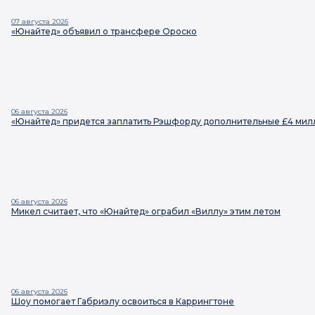
07 августа 2026
«Юнайтед» объявил о трансфере Ороско
06 августа 2026
«Юнайтед» придется заплатить Рэшфорду дополнительные £4 мил
06 августа 2026
Микел считает, что «Юнайтед» ограбил «Виллу» этим летом
06 августа 2026
Шоу помогает Габриэлу освоиться в Каррингтоне