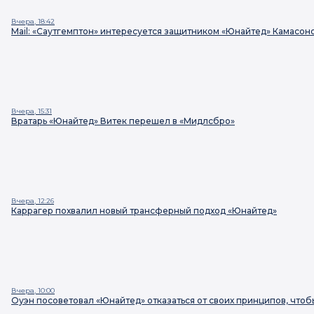
Вчера, 18:42
Mail: «Саутгемптон» интересуется защитником «Юнайтед» Камасон
Вчера, 15:31
Вратарь «Юнайтед» Витек перешел в «Мидлсбро»
Вчера, 12:26
Каррагер похвалил новый трансферный подход «Юнайтед»
Вчера, 10:00
Оуэн посоветовал «Юнайтед» отказаться от своих принципов, чт