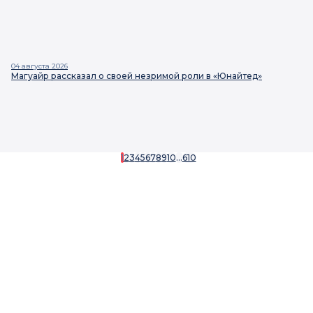
04 августа 2026
Магуайр рассказал о своей незримой роли в «Юнайтед»
1
2
3
4
5
6
7
8
9
10
...
610