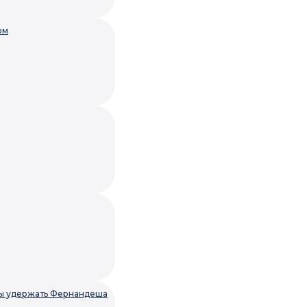
ом
обы удержать Фернандеша