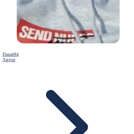
Danat94
Автор