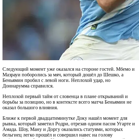
Следующий момент уже оказался на стороне гостей. Мбемо и
Мазрауи поборолись за мяч, который дошёл до Шешко, а
Беньямин пробил с левой ноги. Неплохой удар, но
Доннарумма справился.
Неплохой первый тайм от словенца в плане открываний и
борьбы за позицию, но в контексте всего матча Беньямин не
оказал большого влияния.
Ближе к первой двадцатиминутке Доку нашёл момент для
рывка, который заметил Родри, отрезав одним пасом Угарте и
Амада. Шоу, Ману и Доргу оказались статуями, которых
бельгиец легко прошёл и совершил навес на голову