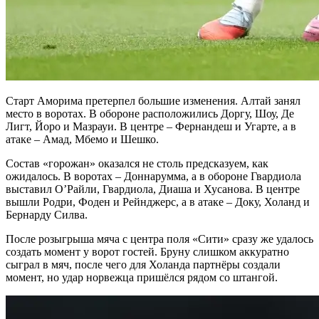
Старт Аморима претерпел большие изменения. Алтай занял
место в воротах. В обороне расположились Доргу, Шоу, Де
Лигт, Йоро и Мазрауи. В центре – Фернандеш и Угарте, а в
атаке – Амад, Мбемо и Шешко.
Состав «горожан» оказался не столь предсказуем, как
ожидалось. В воротах – Доннарумма, а в обороне Гвардиола
выставил О’Райли, Гвардиола, Диаша и Хусанова. В центре
вышли Родри, Фоден и Рейнджерс, а в атаке – Доку, Холанд и
Бернарду Силва.
После розыгрыша мяча с центра поля «Сити» сразу же удалось
создать момент у ворот гостей. Бруну слишком аккуратно
сыграл в мяч, после чего для Холанда партнёры создали
момент, но удар норвежца пришёлся рядом со штангой.