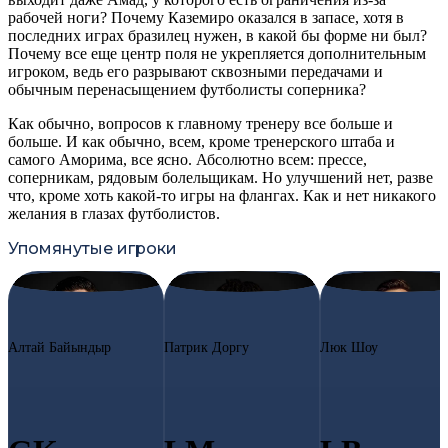
рабочей ноги? Почему Каземиро оказался в запасе, хотя в
последних играх бразилец нужен, в какой бы форме ни был?
Почему все еще центр поля не укрепляется дополнительным
игроком, ведь его разрывают сквозными передачами и
обычным перенасыщением футболисты соперника?
Как обычно, вопросов к главному тренеру все больше и
больше. И как обычно, всем, кроме тренерского штаба и
самого Аморима, все ясно. Абсолютно всем: прессе,
соперникам, рядовым болельщикам. Но улучшений нет, разве
что, кроме хоть какой-то игры на флангах. Как и нет никакого
желания в глазах футболистов.
Упомянутые игроки
#1
AB
#13
PD
#23
LS
Алтай Байындыр
Патрик Доргу
Люк Шоу