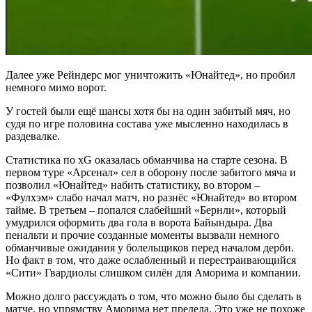
Далее уже Рейндерс мог уничтожить «Юнайтед», но пробил
немного мимо ворот.
У гостей были ещё шансы хотя бы на один забитый мяч, но
судя по игре половина состава уже мысленно находилась в
раздевалке.
Статистика по xG оказалась обманчива на старте сезона. В
первом туре «Арсенал» сел в оборону после забитого мяча и
позволил «Юнайтед» набить статистику, во втором –
«Фулхэм» слабо начал матч, но разнёс «Юнайтед» во втором
тайме. В третьем – попался слабейший «Бернли», который
умудрился оформить два гола в ворота Байындыра. Два
пенальти и прочие созданные моменты вызвали немного
обманчивые ожидания у болельщиков перед началом дерби.
Но факт в том, что даже ослабленный и перестраивающийся
«Сити» Гвардиолы слишком силён для Аморима и компании.
Можно долго рассуждать о том, что можно было бы сделать в
матче, но упрямству Аморима нет предела. Это уже не похоже