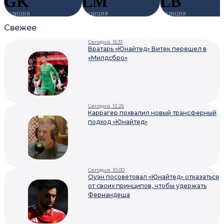
GK
LM
LB
ПОЗИЦИЯ
ПОЗИЦИЯ
ПОЗИЦИЯ
Свежее
Сегодня, 15:31
Вратарь «Юнайтед» Витек перешел в
«Милдсбро»
Сегодня, 12:26
Каррагер похвалил новый трансферный
подход «Юнайтед»
Сегодня, 10:00
Оуэн посоветовал «Юнайтед» отказаться
от своих принципов, чтобы удержать
Фернандеша