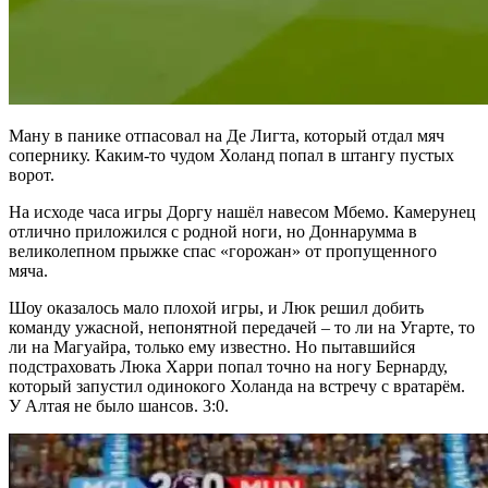
Ману в панике отпасовал на Де Лигта, который отдал мяч
сопернику. Каким-то чудом Холанд попал в штангу пустых
ворот.
На исходе часа игры Доргу нашёл навесом Мбемо. Камерунец
отлично приложился с родной ноги, но Доннарумма в
великолепном прыжке спас «горожан» от пропущенного
мяча.
Шоу оказалось мало плохой игры, и Люк решил добить
команду ужасной, непонятной передачей – то ли на Угарте, то
ли на Магуайра, только ему известно. Но пытавшийся
подстраховать Люка Харри попал точно на ногу Бернарду,
который запустил одинокого Холанда на встречу с вратарём.
У Алтая не было шансов. 3:0.