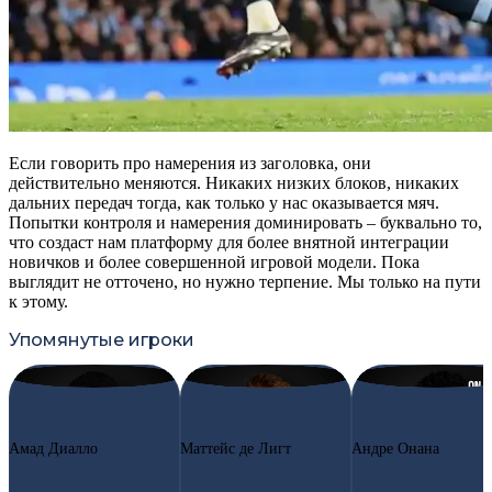
Если говорить про намерения из заголовка, они
действительно меняются. Никаких низких блоков, никаких
дальних передач тогда, как только у нас оказывается мяч.
Попытки контроля и намерения доминировать – буквально то,
что создаст нам платформу для более внятной интеграции
новичков и более совершенной игровой модели. Пока
выглядит не отточено, но нужно терпение. Мы только на пути
к этому.
Упомянутые игроки
#16
AD
#4
MD
#24
AO
Амад Диалло
Маттейс де Лигт
Андре Онана