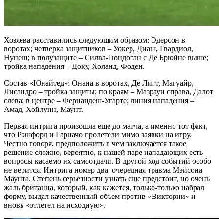
Хозяева расставились следующим образом: Эдерсон в
воротах; четверка защитников – Уокер, Диаш, Гвардиол,
Нунеш; в полузащите – Силва-Гюндоган с Де Брюйне выше;
тройка нападения – Доку, Холанд, Фоден.
Состав «Юнайтед»: Онана в воротах, Де Лигт, Магуайр,
Лисандро – тройка защиты; по краям – Мазрауи справа, Далот
слева; в центре – Фернандеш-Угарте; линия нападения –
Амад, Хойлунн, Маунт.
Первая интрига произошла еще до матча, а именно тот факт,
что Рэшфорд и Гарначо пролетели мимо заявки на игру.
Честно говоря, предположить в чем заключается такое
решение сложно, вероятно, к нашей паре нападающих есть
вопросы касаемо их самоотдачи. В другой ход событий особо
не верится. Интрига номер два: очередная травма Мэйсона
Маунта. Степень серьезности узнать еще предстоит, но очень
жаль британца, который, как кажется, только-только набрал
форму, выдал качественный объем против «Виктории» и
вновь «отлетел на исходную».