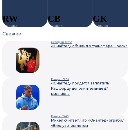
RW
CB
GK
ПОЗИЦИЯ
ПОЗИЦИЯ
ПОЗИЦИЯ
Свежее
Сегодня, 09:53
«Юнайтед» объявил о трансфере Ороско
Вчера, 19:28
«Юнайтед» придется заплатить
Рэшфорду дополнительные £4
миллиона
Вчера, 15:45
Микел считает, что «Юнайтед» ограбил
«Виллу» этим летом