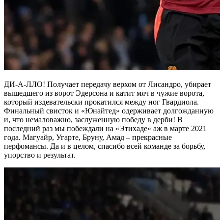
ДИ-А-ЛЛО! Получает передачу верхом от Лисандро, убирает
вышедшего из ворот Эдерсона и катит мяч в чужие ворота,
который издевательски прокатился между ног Гвардиола.
Финальный свисток и «Юнайтед» одерживает долгожданную
и, что немаловажно, заслуженную победу в дерби! В
последний раз мы побеждали на «Этихаде» аж в марте 2021
года. Магуайр, Угарте, Бруну, Амад – прекрасные
перфомансы. Да и в целом, спасибо всей команде за борьбу,
упорство и результат.