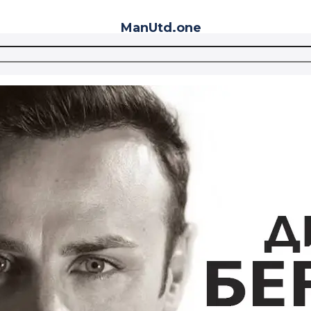
ManUtd
.one
Telegram
VK