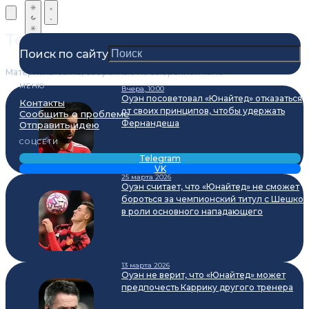
Теги
Поиск по сайту
Материалы сайта, собранные по выбранной теме
МЕНЮ
Вчера, 10:00
Оуэн посоветовал «Юнайтед» отказаться
Контакты
от своих принципов, чтобы удержать
Сообщить о проблеме
Фернандеша
Отправить идею
СОЦСЕТИ
Telegram
VK
25 марта 2026
Оуэн считает, что «Юнайтед» не сможет
бороться за чемпионский титул с Шешко
в роли основного нападающего
13 марта 2026
Оуэн не верит, что «Юнайтед» может
предпочесть Каррику другого тренера