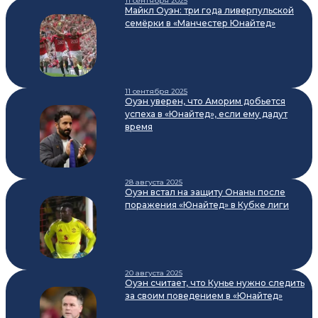
11 сентября 2025
Майкл Оуэн: три года ливерпульской
семёрки в «Манчестер Юнайтед»
11 сентября 2025
Оуэн уверен, что Аморим добьется
успеха в «Юнайтед», если ему дадут
время
28 августа 2025
Оуэн встал на защиту Онаны после
поражения «Юнайтед» в Кубке лиги
20 августа 2025
Оуэн считает, что Кунье нужно следить
за своим поведением в «Юнайтед»