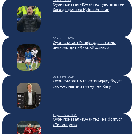
07 мая 2024
Оуэн призвал «Юнайтед» уволить тен
Хага до финала Кубка Англии
24 марта 2024
Оуэн считает Рэшфорда важным
игроком для сборной Англии
08 марта 2024
Оуэн считает, что Рэтклиффу будет
сложно найти замену тен Хагу
15 декабря 2023
Оуэн призвал «Юнайтед» не бояться
«Ливерпуля»