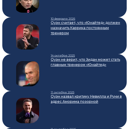
10 февраля 2026
Оуэн считает, что «Юнайтед» должен
назначить Каррика постоянным
тренером
14 октября 2025
Оуэн не верит, что Зидан может стать
главным тренером «Юнайтед»
11 октября 2025
Оуэн назвал критику Невилла и Руни в
адрес Аморима позорной