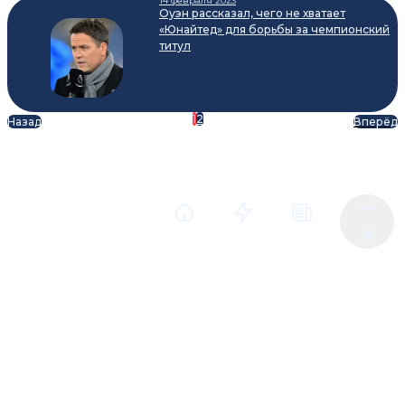
14 февраля 2023
Оуэн рассказал, чего не хватает
«Юнайтед» для борьбы за чемпионский
титул
1
2
Назад
Вперёд