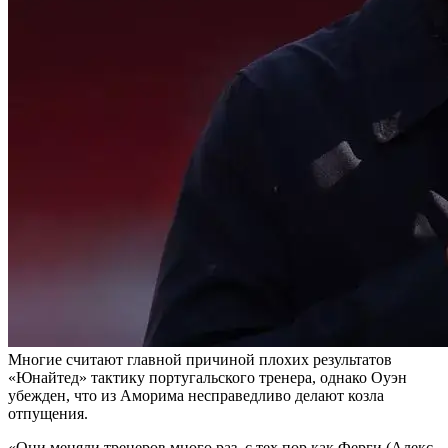
Многие считают главной причиной плохих результатов
«Юнайтед» тактику португальского тренера, однако Оуэн
убежден, что из Аморима несправедливо делают козла
отпущения.
«Они меняли тренеров много раз, с тех пор как Ферги (Алекс