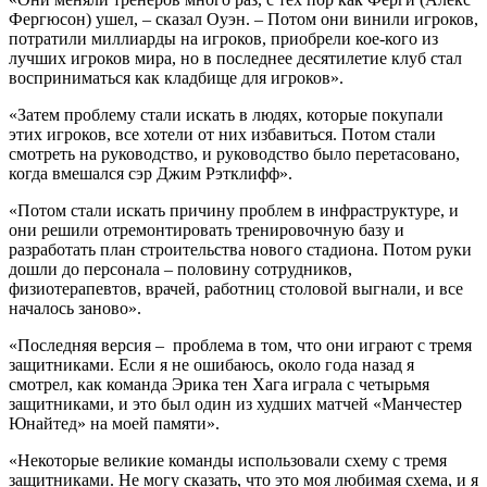
Фергюсон) ушел, – сказал Оуэн. – Потом они винили игроков,
потратили миллиарды на игроков, приобрели кое-кого из
лучших игроков мира, но в последнее десятилетие клуб стал
восприниматься как кладбище для игроков».
«Затем проблему стали искать в людях, которые покупали
этих игроков, все хотели от них избавиться. Потом стали
смотреть на руководство, и руководство было перетасовано,
когда вмешался сэр Джим Рэтклифф».
«Потом стали искать причину проблем в инфраструктуре, и
они решили отремонтировать тренировочную базу и
разработать план строительства нового стадиона. Потом руки
дошли до персонала – половину сотрудников,
физиотерапевтов, врачей, работниц столовой выгнали, и все
началось заново».
«Последняя версия – проблема в том, что они играют с тремя
защитниками. Если я не ошибаюсь, около года назад я
смотрел, как команда Эрика тен Хага играла с четырьмя
защитниками, и это был один из худших матчей «Манчестер
Юнайтед» на моей памяти».
«Некоторые великие команды использовали схему с тремя
защитниками. Не могу сказать, что это моя любимая схема, и я