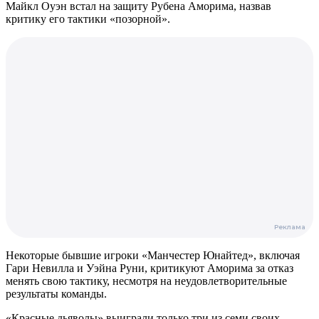
Майкл Оуэн встал на защиту Рубена Аморима, назвав
критику его тактики «позорной».
Некоторые бывшие игроки «Манчестер Юнайтед», включая
Гари Невилла и Уэйна Руни, критикуют Аморима за отказ
менять свою тактику, несмотря на неудовлетворительные
результаты команды.
«Красные дьяволы» выиграли только три из семи своих