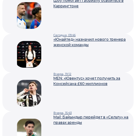
Шоу помогает Габриэлу освоиться в
Каррингтоне
Сегодня, 09:46
«Юнайтед» назначил нового тренера
женской команды
Вчера, 19:12
MEN: «Ювентус» хочет получить за
Консейсана £60 миллионов
Вчера, 15:43
Mail: Байындыр перейдет в «Сельту» на
правах аренды