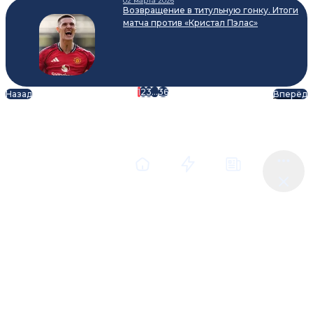
02 марта 2026
Возвращение в титульную гонку. Итоги
матча против «Кристал Пэлас»
1
2
3
...
36
Назад
Вперёд