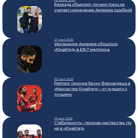
06 июня 2026
Беррада объяснил, почему Ineos не
считает назначение Аморима ошибкой
27 мая 2026
Увольнение Аморима обошлось
«Юнайтед» в £16.7 миллиона
20 мая 2026
Рейтинг сезонов Бруну Фернандеша в
«Манчестер Юнайтед» – от худшего к
лучшему
13 мая 2026
Стабильность – признак мастерства. Но
не в «Юнайтед»