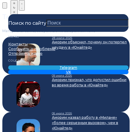
Теги
Поиск по сайту
Материалы сайта, собранные по выбранной теме
МЕНЮ
28 июля 2026
Аморим объяснил, почему он потерпел
Контакты
неудачу в «Юнайтед»
Сообщить о проблеме
Отправить идею
СОЦСЕТИ
Telegram
VK
09 июля 2026
Аморим признал, что допустил ошибки
во время работы в «Юнайтед»
06 июля 2026
Аморим назвал работу в «Милане»
«более серьезным вызовом», чем в
«Юнайтед»