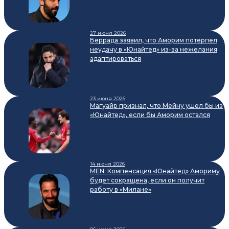
27 июня 2026
Беррада заявил, что Аморим потерпел
неудачу в «Юнайтед» из-за нежелания
адаптироваться
23 июня 2026
Магуайр признал, что Мейну ушел бы из
«Юнайтед», если бы Аморим остался
14 июня 2026
MEN: Компенсация «Юнайтед» Амориму
будет сокращена, если он получит
работу в «Милане»