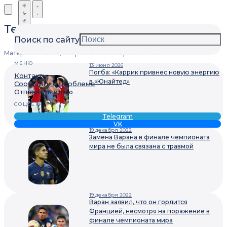
Теги
Поиск по сайту
Материалы сайта, собранные по выбранной теме
МЕНЮ
13 июня 2026
Погба: «Каррик привнес новую энергию
Контакты
в «Юнайтед»
Сообщить о проблеме
Отправить идею
СОЦСЕТИ
Telegram
VK
19 декабря 2022
Замена Варана в финале чемпионата
мира не была связана с травмой
19 декабря 2022
Варан заявил, что он гордится
Францией, несмотря на поражение в
финале чемпионата мира