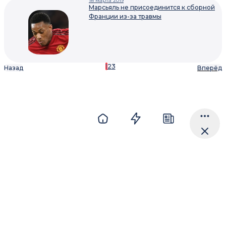
18 марта 2019
Марсьяль не присоединится к сборной
Франции из-за травмы
1
2
3
Назад
Вперёд