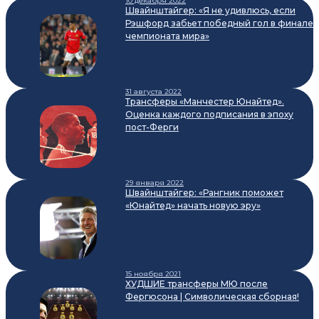
10 декабря 2022
Швайнштайгер: «Я не удивлюсь, если
Рэшфорд забьет победный гол в финале
чемпионата мира»
31 августа 2022
Трансферы «Манчестер Юнайтед».
Оценка каждого подписания в эпоху
пост-Ферги
29 января 2022
Швайнштайгер: «Рангник поможет
«Юнайтед» начать новую эру»
15 ноября 2021
ХУДШИЕ трансферы МЮ после
Фергюсона | Cимволическая сборная!