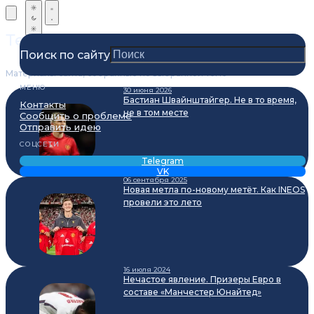
Теги
Поиск по сайту
Материалы сайта, собранные по выбранной теме
МЕНЮ
30 июня 2026
Бастиан Швайнштайгер. Не в то время,
Контакты
не в том месте
Сообщить о проблеме
Отправить идею
СОЦСЕТИ
Telegram
VK
06 сентября 2025
Новая метла по-новому метёт. Как INEOS
провели это лето
16 июля 2024
Нечастое явление. Призеры Евро в
составе «Манчестер Юнайтед»