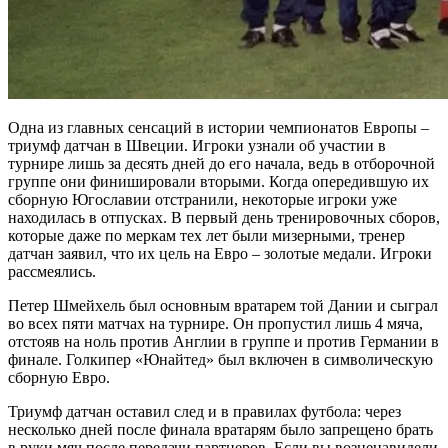
Одна из главных сенсаций в истории чемпионатов Европы –
триумф датчан в Швеции. Игроки узнали об участии в
турнире лишь за десять дней до его начала, ведь в отборочной
группе они финишировали вторыми. Когда опередившую их
сборную Югославии отстранили, некоторые игроки уже
находилась в отпусках. В первый день тренировочных сборов,
которые даже по меркам тех лет были мизерными, тренер
датчан заявил, что их цель на Евро – золотые медали. Игроки
рассмеялись.
Петер Шмейхель был основным вратарем той Дании и сыграл
во всех пяти матчах на турнире. Он пропустил лишь 4 мяча,
отстояв на ноль против Англии в группе и против Германии в
финале. Голкипер «Юнайтед» был включен в символическую
сборную Евро.
Триумф датчан оставил след и в правилах футбола: через
несколько дней после финала вратарям было запрещено брать
в руки мяч после передачи партнеров. Если вы возненавидели