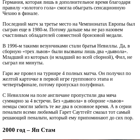
Германия, которая лишь в дополнительное время благодаря
правилу «золотого гола» смогла обыграть сенсационную
Чехию в финале.
Последний матч за третье место на Чемпионатах Европы был
сыгран еще в 1980-м. Потому дальше мы не раз назовем
счастливых обладателей совместной бронзовой медали.
В 1996-м такими везунчиками стали братья Невиллы. Да, в
сборную «трех львов» были вызваны лишь два «дьявола».
Младший из которых (и младший во всей сборной), Фил, не
сыграл ни минуты.
Гари же провел на турнире 4 полных матча. Он получил по
желтой карточке в первой игре группового этапа и
четвертьфинале, потому пропускал полуфинал.
С Невиллом на поле англичане пропустили два мяча
суммарно за 4 встречи. Без «дьявола» в обороне «львов»
немцы смогли забить те же два в основное время. А в серии
пенальти всеми любимый Гарет Саутгейт смазал тот самый
решающий пенальти, который ему припоминают до сих пор.
2000 год – Яп Стам