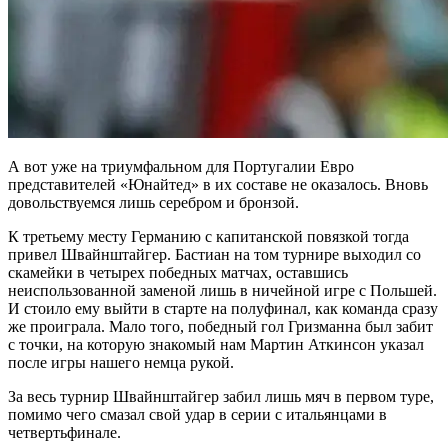
А вот уже на триумфальном для Португалии Евро
представителей «Юнайтед» в их составе не оказалось. Вновь
довольствуемся лишь серебром и бронзой.
К третьему месту Германию с капитанской повязкой тогда
привел Швайнштайгер. Бастиан на том турнире выходил со
скамейки в четырех победных матчах, оставшись
неиспользованной заменой лишь в ничейной игре с Польшей.
И стоило ему выйти в старте на полуфинал, как команда сразу
же проиграла. Мало того, победный гол Гризманна был забит
с точки, на которую знакомый нам Мартин Аткинсон указал
после игры нашего немца рукой.
За весь турнир Швайнштайгер забил лишь мяч в первом туре,
помимо чего смазал свой удар в серии с итальянцами в
четвертьфинале.