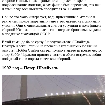
сборной с итальянцами финалиста определил жребий –
подбрасывание монетки, а сам финал был переигран, так как
и там не удалось выявить победителя за 90 минут.
Но нас это мало интересует, ведь приехавшие в Италию в
ранге чемпионов мира англичане в тех матчах не принимали
участия. Они с минимальным счетом уступили в полуфинале
сборной Югославии, после чего выиграли бронзовые медали
в поединке с командой СССР.
В той команде было сразу 3 представителя «Юнайтед».
Вратарь Алекс Степни не провел на итальянских полях ни
минуты, Нобби Стайлз сыграл только в матче за третье место,
а сэр Бобби Чарльтон принял участие в обеих встречах, забив
победный гол в ворота советской сборной.
1992 год – Петер Шмейхель