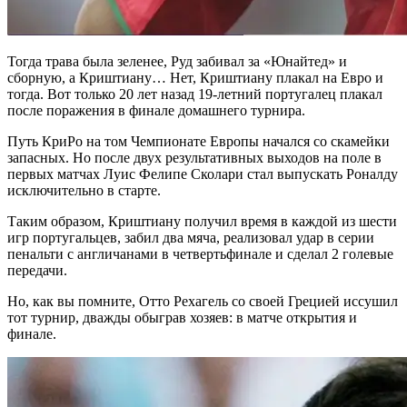
Тогда трава была зеленее, Руд забивал за «Юнайтед» и
сборную, а Криштиану… Нет, Криштиану плакал на Евро и
тогда. Вот только 20 лет назад 19-летний португалец плакал
после поражения в финале домашнего турнира.
Путь КриРо на том Чемпионате Европы начался со скамейки
запасных. Но после двух результативных выходов на поле в
первых матчах Луис Фелипе Сколари стал выпускать Роналду
исключительно в старте.
Таким образом, Криштиану получил время в каждой из шести
игр португальцев, забил два мяча, реализовал удар в серии
пенальти с англичанами в четвертьфинале и сделал 2 голевые
передачи.
Но, как вы помните, Отто Рехагель со своей Грецией иссушил
тот турнир, дважды обыграв хозяев: в матче открытия и
финале.