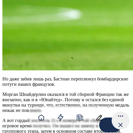
Но даже забив лишь раз, Бастиан переплюнул бомбардирские
потуги наших французов.
Морган Шнайдерлин оказался в той сборной Франции так же
внезапно, как и в «Юнайтед». Потому и остался без единой
минутки на турнире, что, естественно, на полученную медаль
никак не повлияло.
А вот гордый носитель 11-го номера в той сборной Марсьяль
игровое время получил. Он вышел на замену в первом матче
группового этапа, затем в основном составе второго тура.