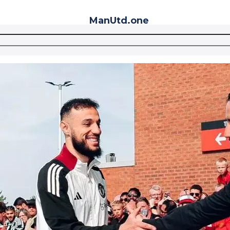
ManUtd
.one
Telegram
VK