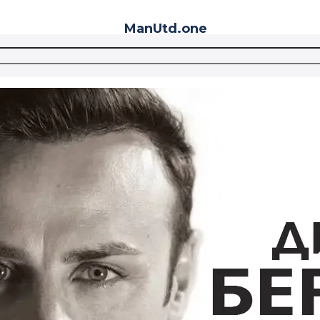
ManUtd
.one
Telegram
VK