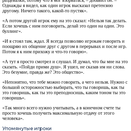
раздевалки, потому что я мог взорваться, – добавил он. –
Однажды я видел, как один игрок высказал претензию
другому. Ничего такого, какой-то пустяк».
«А потом другой игрок ему на это сказал: «Нельзя так делать.
Если хочешь с ним поговорить, делай это один на один. Это
буллинг».
«И я стоял там, ждал. Я всегда позволяю игрокам говорить и
поощряю их общение друг с другом в перерывах и после игр.
Потом я к ним прихожу и что-то говорю».
«А тут я просто смотрел и слушал. И думал, что бы мне на это
сказать. «Пойди прими душ». Я ушел, не сказав им ни слова.
Это безумие, правда же? Это общество».
«Непонятно, что тебе можно говорить, а чего нельзя. Нужно с
большой осторожностью выбирать, что ты говоришь, как ты
это говоришь, как ты это преподносишь, каким тоном ты это
говоришь».
«Так много всего нужно учитывать, а в конечном счете ты
просто хочешь получить максимальную отдачу от этого
человека».
Упомянутые игроки