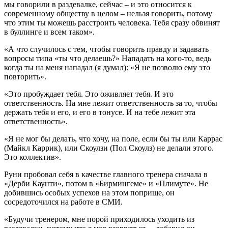
мы говорили в раздевалке, сейчас – и это относится к
современному обществу в целом – нельзя говорить, потому
что этим ты можешь расстроить человека. Тебя сразу обвинят
в буллинге и всем таком».
«А что случилось с тем, чтобы говорить правду и задавать
вопросы типа «ты что делаешь?» Нападать на кого-то, ведь
когда ты на меня нападал (я думал): «Я не позволю ему это
повторить».
«Это пробуждает тебя. Это оживляет тебя. И это
ответственность. На мне лежит ответственность за то, чтобы
держать тебя и его, и его в тонусе. И на тебе лежит эта
ответственность».
«Я не мог бы делать, что хочу, на поле, если бы ты или Каррас
(Майкл Каррик), или Скоулзи (Пол Скоулз) не делали этого.
Это коллектив».
Руни пробовал себя в качестве главного тренера сначала в
«Дерби Каунти», потом в «Бирмингеме» и «Плимуте». Не
добившись особых успехов на этом поприще, он
сосредоточился на работе в СМИ.
«Будучи тренером, мне порой приходилось уходить из