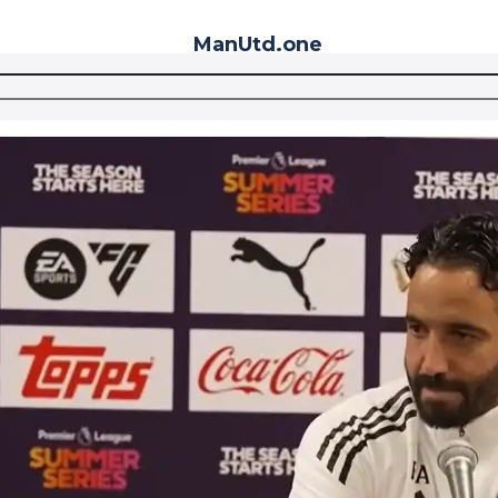
ManUtd
.one
Telegram
VK