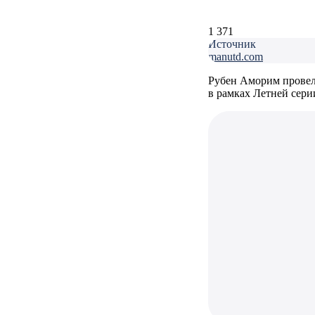
1 371
Источник
manutd.com
Рубен Аморим провел
в рамках Летней сери