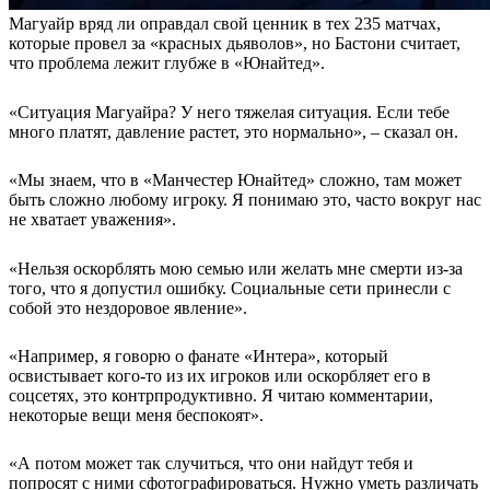
Магуайр вряд ли оправдал свой ценник в тех 235 матчах,
которые провел за «красных дьяволов», но Бастони считает,
что проблема лежит глубже в «Юнайтед».
«Ситуация Магуайра? У него тяжелая ситуация. Если тебе
много платят, давление растет, это нормально», – сказал он.
«Мы знаем, что в «Манчестер Юнайтед» сложно, там может
быть сложно любому игроку. Я понимаю это, часто вокруг нас
не хватает уважения».
«Нельзя оскорблять мою семью или желать мне смерти из-за
того, что я допустил ошибку. Социальные сети принесли с
собой это нездоровое явление».
«Например, я говорю о фанате «Интера», который
освистывает кого-то из их игроков или оскорбляет его в
соцсетях, это контрпродуктивно. Я читаю комментарии,
некоторые вещи меня беспокоят».
«А потом может так случиться, что они найдут тебя и
попросят с ними сфотографироваться. Нужно уметь различать