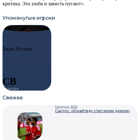
критику. Эта злоба и зависть пугают».
Упомянутые игроки
#5
HM
Харри Магуайр
CB
ПОЗИЦИЯ
Свежее
Сегодня, 16:00
Сантос: «Юнайтед» стал моим домом»