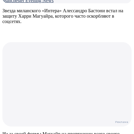
Manchester Evening News
Звезда миланского «Интера» Алессандро Бастони встал на
защиту Харри Магуайра, которого часто оскорбляют в
соцсетях.
Из-за своей формы Магуайр на протяжении всего своего