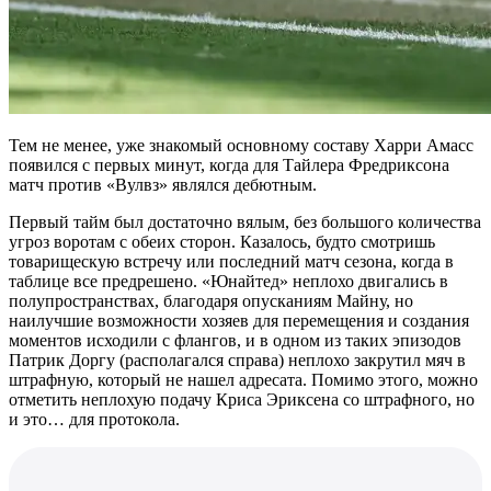
Тем не менее, уже знакомый основному составу Харри Амасс
появился с первых минут, когда для Тайлера Фредриксона
матч против «Вулвз» являлся дебютным.
Первый тайм был достаточно вялым, без большого количества
угроз воротам с обеих сторон. Казалось, будто смотришь
товарищескую встречу или последний матч сезона, когда в
таблице все предрешено. «Юнайтед» неплохо двигались в
полупространствах, благодаря опусканиям Майну, но
наилучшие возможности хозяев для перемещения и создания
моментов исходили с флангов, и в одном из таких эпизодов
Патрик Доргу (располагался справа) неплохо закрутил мяч в
штрафную, который не нашел адресата. Помимо этого, можно
отметить неплохую подачу Криса Эриксена со штрафного, но
и это… для протокола.