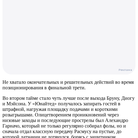
Не хватало окончательных и решительных действий во время
позиционирования в финальной трети.
Во втором тайме стало чуть лучше после выхода Бруну, Диогу
и Мэйсона. У «Юнайтед» получалось запирать гостей в
штрафной, нагружая площадку подачами и короткими
розыгрышами. Олицетворением проникновений через
низовые заходы и последующие прострелы был Алехандро
Гарначо, который не только регулярно собирал фолы, но и
сначала отдал классную передачу Расмусу на пустые, до
которой датчанин не дотянулся, борясь с защитником.