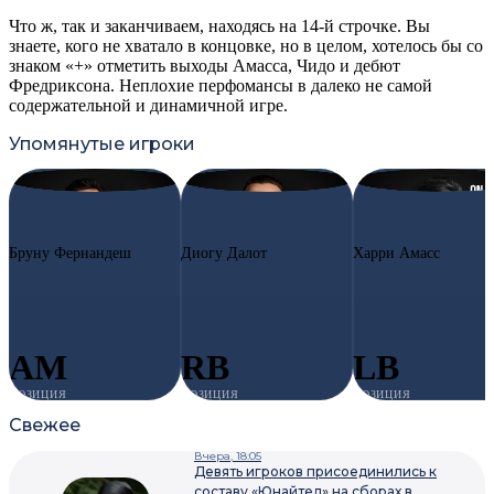
Что ж, так и заканчиваем, находясь на 14-й строчке. Вы
знаете, кого не хватало в концовке, но в целом, хотелось бы со
знаком «+» отметить выходы Амасса, Чидо и дебют
Фредриксона. Неплохие перфомансы в далеко не самой
содержательной и динамичной игре.
Упомянутые игроки
#8
BF
#2
DD
#41
HA
Бруну Фернандеш
Диогу Далот
Харри Амасс
AM
RB
LB
ПОЗИЦИЯ
ПОЗИЦИЯ
ПОЗИЦИЯ
Свежее
Вчера, 18:05
Девять игроков присоединились к
составу «Юнайтед» на сборах в