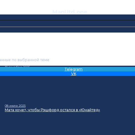
ManUtd
.one
анные по выбранной теме
19 декабря 2025
Telegram
Холодный расчёт. Топ-5 зимних трансферов «Манчестер Юнайтед» 
VK
08 июля 2025
Мата хочет, чтобы Рэшфорд остался в «Юнайтед»