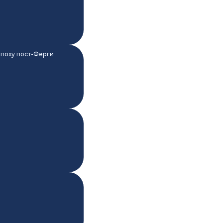
поху пост-Ферги