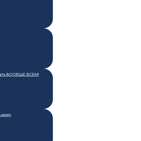
грать ВООБЩЕ ВСЕМ!
йцами»