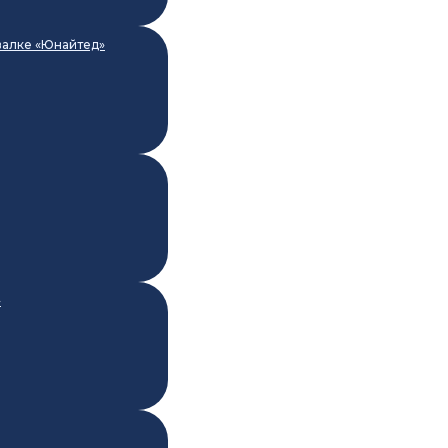
валке «Юнайтед»
»