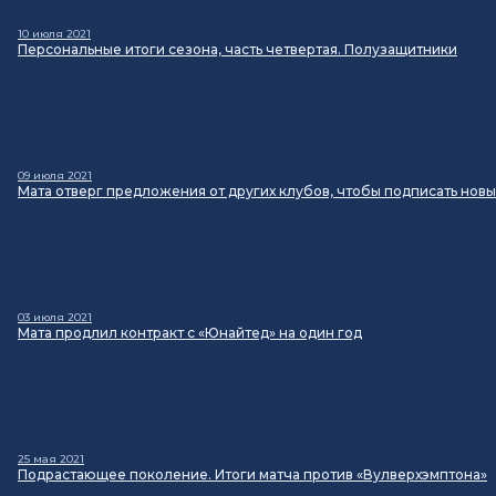
10 июля 2021
Персональные итоги сезона, часть четвертая. Полузащитники
09 июля 2021
Мата отверг предложения от других клубов, чтобы подписать новы
03 июля 2021
Мата продлил контракт с «Юнайтед» на один год
25 мая 2021
Подрастающее поколение. Итоги матча против «Вулверхэмптона»