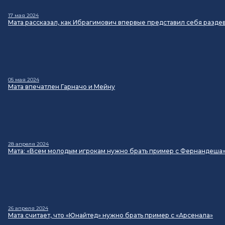
17 мая 2024
Мата рассказал, как Ибрагимович впервые представил себя разде
05 мая 2024
Мата впечатлен Гарначо и Мейну
28 апреля 2024
Мата: «Всем молодым игрокам нужно брать пример с Фернандеша
26 апреля 2024
Мата считает, что «Юнайтед» нужно брать пример с «Арсенала»