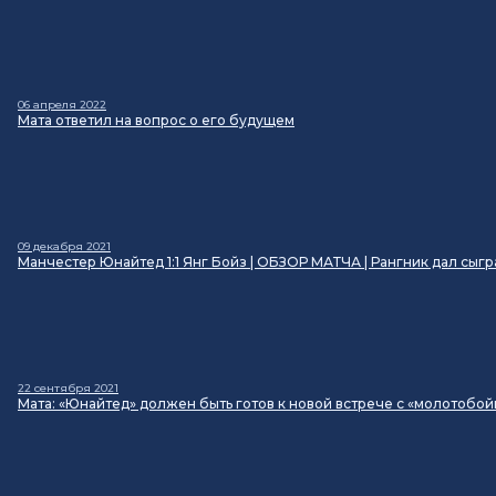
06 апреля 2022
Мата ответил на вопрос о его будущем
09 декабря 2021
Манчестер Юнайтед 1:1 Янг Бойз | ОБЗОР МАТЧА | Рангник дал сы
22 сентября 2021
Мата: «Юнайтед» должен быть готов к новой встрече с «молотобо