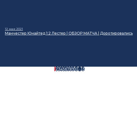
12 мая 2021
Манчестер Юнайтед 1:2 Лестер | ОБЗОР МАТЧА | Доротировались
1
2
3
4
5
6
7
8
9
10
...
13