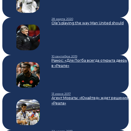
28 марта 2020
Ole’s playing the way Man United should
10 сентября 2019
Рамос: «Для Погба всегда открыта дверь
в «Реале»
13 июня 2017
Агент Мораты: «Юнайтед» ждет решения
«Реала»