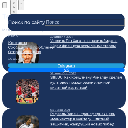
Теги
Поиск по сайту
Материалы сайта, собранные по выбранной теме
МЕНЮ
30 апреля 2024
Уволить Тен Хага – назначить Зидана.
Контакты
Ждем француза всем Манчестером
Сообщить о проблеме
Отправить идею
СОЦСЕТИ
Telegram
VK
16 сентября 2022
SIIIUUU! Как Криштиану Роналду сделал
культовое празднование личной
визитной карточкой
08 июня 2021
Рафаэль Варан – трансферная цель
«Манчестер Юнайтед». Элитный
защитник, жаждущий новых побед