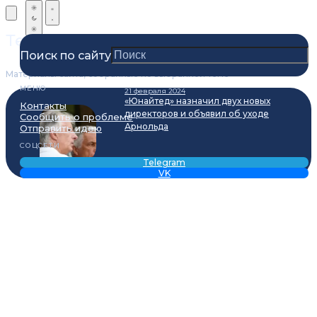
Теги
Поиск по сайту
Материалы сайта, собранные по выбранной теме
МЕНЮ
21 февраля 2024
«Юнайтед» назначил двух новых
Контакты
директоров и объявил об уходе
Сообщить о проблеме
Арнольда
Отправить идею
СОЦСЕТИ
Telegram
VK