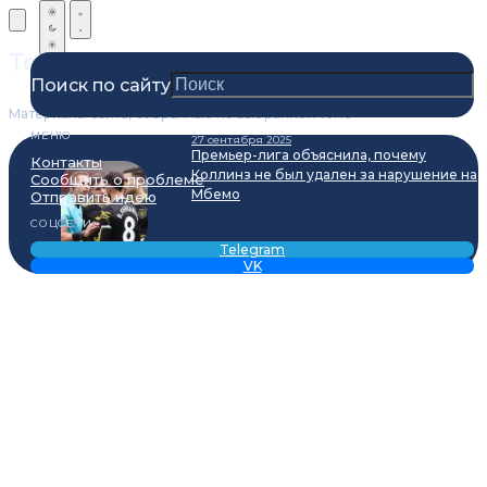
Теги
Поиск по сайту
Материалы сайта, собранные по выбранной теме
МЕНЮ
27 сентября 2025
Премьер-лига объяснила, почему
Контакты
Коллинз не был удален за нарушение на
Сообщить о проблеме
Мбемо
Отправить идею
СОЦСЕТИ
Telegram
VK