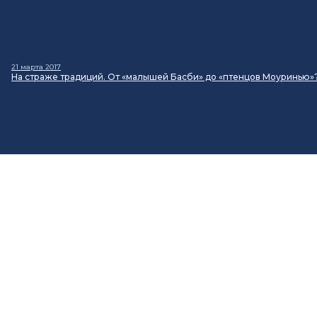
21 марта 2017
На страже традиций. От «малышей Басби» до «птенцов Моуринью»