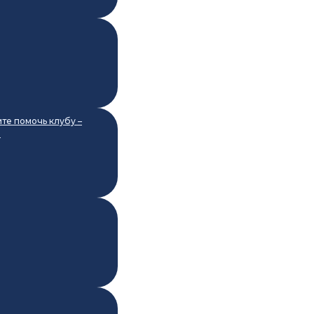
ите помочь клубу –
а