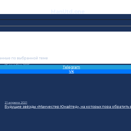
ManUtd
.one
анные по выбранной теме
06 декабря 2025
Telegram
Mail: Критика звезд «Класса 92» злит нынешних игроков «Юнайтед»
VK
21 апреля 2021
Будущие звёзды «Манчестер Юнайтед», на которых пора обратить