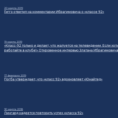
20 марта 2019
Гиггз ответил на комментарии Ибрагимовича о «классе 92»
19 марта 2019
«Класс-92 только и делает, что жалуется на телевидении. Если хот
работайте в клубе!» Откровенное интервью Златана Ибрагимович
17 февраля 2019
Погба утверждает, что «класс 92» вдохновляет «Юнайтед»
30 марта 2018
Лингард надеется повторить успех «класса 92»