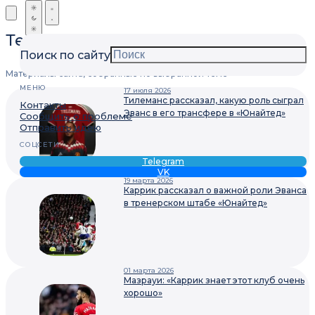
Теги
Поиск по сайту
Материалы сайта, собранные по выбранной теме
МЕНЮ
17 июля 2026
Тилеманс рассказал, какую роль сыграл
Контакты
Эванс в его трансфере в «Юнайтед»
Сообщить о проблеме
Отправить идею
СОЦСЕТИ
Telegram
VK
19 марта 2026
Каррик рассказал о важной роли Эванса
в тренерском штабе «Юнайтед»
01 марта 2026
Мазрауи: «Каррик знает этот клуб очень
хорошо»