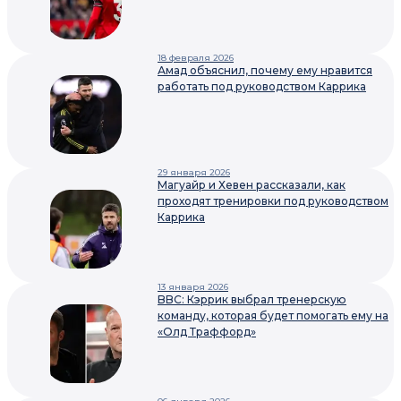
18 февраля 2026
Амад объяснил, почему ему нравится
работать под руководством Каррика
29 января 2026
Магуайр и Хевен рассказали, как
проходят тренировки под руководством
Каррика
13 января 2026
BBC: Кэррик выбрал тренерскую
команду, которая будет помогать ему на
«Олд Траффорд»