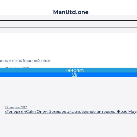
ManUtd
.one
анные по выбранной теме
01 января 2018
Telegram
Каранка: «Моуринью – перфекционист, он все держит под контрол
VK
22 марта 2017
«Теперь я «Calm One». Большое эксклюзивное интервью Жозе Моури