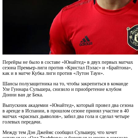
Перейры не было в составе «Юнайтед» в двух первых матчах
сезона Премьер-лиги против «Кристал Пэлас» и «Брайтона»,
как и в матче Кубка лиги против «Лутон Таун».
Шансы полузащитника на то, чтобы закрепиться в команде
Уле Гуннара Сульшера, снизило и приобретение клубом
Донни ван де Бека.
Выпускник академии «Юнайтед», который провел два сезона
в аренде в Испании, в прошлом сезоне принял участие в 40
матчах «красных дьяволов», забил два гола и сделал четыре
голевых передачи.
Между тем Дэн Джеймс сообщил Сульшеру, что хочет
остаться на «Олд Траффорд» и бороться за место в команде,