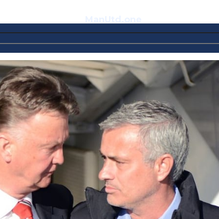
ManUtd
.one
Telegram
VK