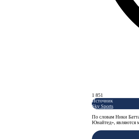
1 851
Источник
Sky Sports
По словам Ники Батта
Юнайтед», являются 