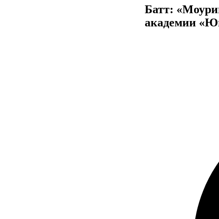
Батт: «Моури
академии «Ю