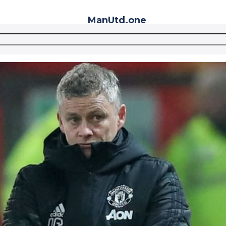
ManUtd
.one
Telegram
VK