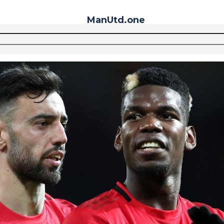
ManUtd
.one
Telegram
VK