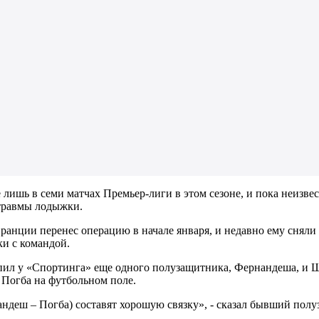
 лишь в семи матчах Премьер-лиги в этом сезоне, и пока неизвес
 травмы лодыжки.
анции перенес операцию в начале января, и недавно ему сняли 
и с командой.
ил у «Спортинга» еще одного полузащитника, Фернандеша, и Ш
с Погба на футбольном поле.
ндеш – Погба) составят хорошую связку», - сказал бывший пол