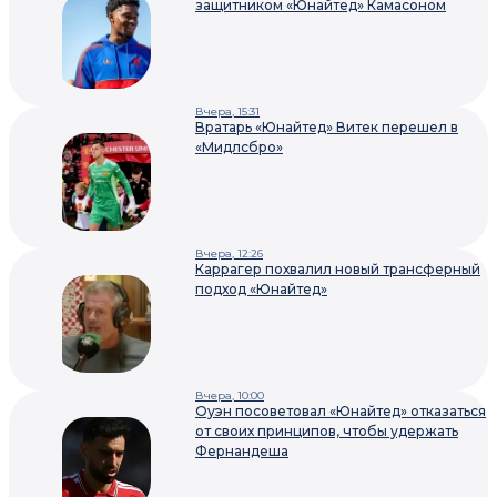
защитником «Юнайтед» Камасоном
Вчера, 15:31
Вратарь «Юнайтед» Витек перешел в
«Мидлсбро»
Вчера, 12:26
Каррагер похвалил новый трансферный
подход «Юнайтед»
Вчера, 10:00
Оуэн посоветовал «Юнайтед» отказаться
от своих принципов, чтобы удержать
Фернандеша