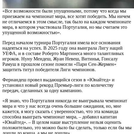
«Все возможности были упущенными, потому что когда мы
приезжаем на чемпионат мира, все хотят победить. Мы ничем
не отличаемся в этом смысле, так было на каждом чемпионате
мира, в котором участвовала Португалия, но мы считаем это
упущенной возможностью».
Перед началом турнира Португалия имела все основания
надеяться на успех. В 2025 году она выиграла Лигу наций
УЕФА, и в составе Роберто Мартинеса много талантливых
игроков. Нуну Мендеш, Жуан Невеш, Витинья, Гонсалу
Рамуш в прошлом сезоне помогли «Пари Сен-Жермен»
защитить титул победителя Лиги чемпионов.
Фернандеш провел выдающийся сезон в «Юнайтед» и
установил новый рекорд Премьер-лиги по количеству
передач, сделанных за одну кампанию.
«Я знаю, что Португалия никогда не выигрывала чемпионат
мира и что у нас всегда очень большие ожидания, но, мне
кажется, я могу сказать с уверенностью, что эта команда
способна выиграть чемпионат мира, – добавил капитан
«Юнайтед». – В целом наше выступление нельзя оценить
положительно, это можно было бы сделать, только если бы мы
дошли до конца, а мы не дошли».