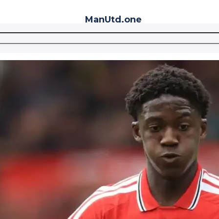
ManUtd
.one
Telegram
VK