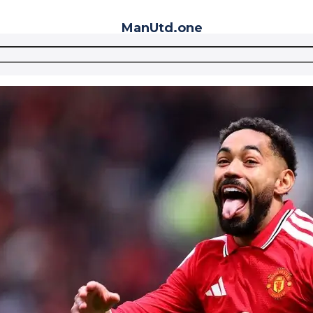
ManUtd
.one
Telegram
VK