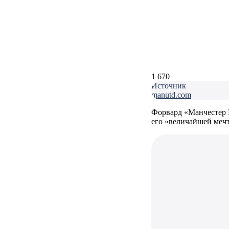
1 670
Источник
manutd.com
Форвард «Манчестер 
его «величайшей меч