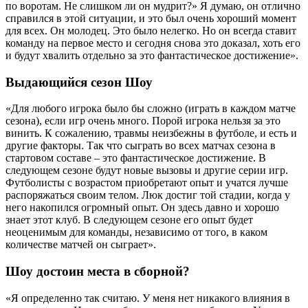
по воротам. Не слишком ли он мудрит?» Я думаю, он отлично
справился в этой ситуации, и это был очень хороший момент
для всех. Он молодец. Это было нелегко. Но он всегда ставит
команду на первое место и сегодня снова это доказал, хоть его
и будут хвалить отдельно за это фантастическое достижение».
Выдающийся сезон Шоу
«Для любого игрока было бы сложно (играть в каждом матче
сезона), если игр очень много. Порой игрока нельзя за это
винить. К сожалению, травмы неизбежны в футболе, и есть и
другие факторы. Так что сыграть во всех матчах сезона в
стартовом составе – это фантастическое достижение. В
следующем сезоне будут новые вызовы и другие серии игр.
Футболисты с возрастом приобретают опыт и учатся лучше
распоряжаться своим телом. Люк достиг той стадии, когда у
него накопился огромный опыт. Он здесь давно и хорошо
знает этот клуб. В следующем сезоне его опыт будет
неоценимым для команды, независимо от того, в каком
количестве матчей он сыграет».
Шоу достоин места в сборной?
«Я определенно так считаю. У меня нет никакого влияния в