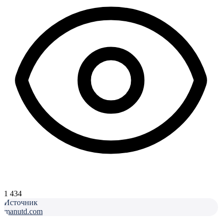
1 434
Источник
manutd.com