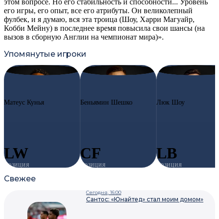
этом вопросе. Но его стабильность и способности... Уровень
его игры, его опыт, все его атрибуты. Он великолепный
фулбек, и я думаю, вся эта троица (Шоу, Харри Магуайр,
Кобби Мейну) в последнее время повысила свои шансы (на
вызов в сборную Англии на чемпионат мира)».
Упомянутые игроки
#10
MC
#30
BS
#23
LS
Матеус Кунья
Беньямин Шешко
Люк Шоу
LW
CF
LB
ПОЗИЦИЯ
ПОЗИЦИЯ
ПОЗИЦИЯ
Свежее
Сегодня, 16:00
Сантос: «Юнайтед» стал моим домом»