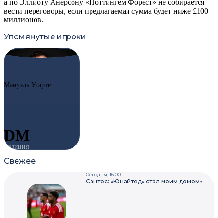
а по Эллиоту Анерсону «Ноттингем Форест» не собирается
вести переговоры, если предлагаемая сумма будет ниже
£
100
миллионов.
Упомянутые игроки
#25
MU
Мануэль Угарте
DM
ПОЗИЦИЯ
Свежее
Сегодня, 16:00
Сантос: «Юнайтед» стал моим домом»