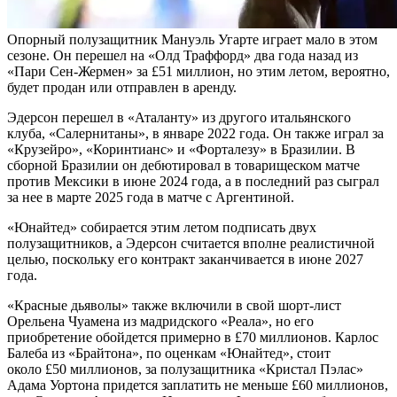
Опорный полузащитник Мануэль Угарте играет мало в этом
сезоне. Он перешел на «Олд Траффорд» два года назад из
«Пари Сен-Жермен» за
£
51 миллион, но этим летом, вероятно,
будет продан или отправлен в аренду.
Эдерсон перешел в «Аталанту» из другого итальянского
клуба, «Салернитаны», в январе 2022 года. Он также играл за
«Крузейро», «Коринтианс» и «Форталезу» в Бразилии. В
сборной Бразилии он дебютировал в товарищеском матче
против Мексики в июне 2024 года, а в последний раз сыграл
за нее в марте 2025 года в матче с Аргентиной.
«Юнайтед» собирается этим летом подписать двух
полузащитников, а Эдерсон считается вполне реалистичной
целью, поскольку его контракт заканчивается в июне 2027
года.
«Красные дьяволы» также включили в свой шорт-лист
Орельена Чуамена из мадридского «Реала», но его
приобретение обойдется примерно в
£
70 миллионов. Карлос
Балеба из «Брайтона», по оценкам «Юнайтед», стоит
около
£
50 миллионов, за полузащитника «Кристал Пэлас»
Адама Уортона придется заплатить не меньше
£
60 миллионов,