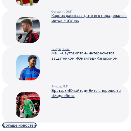
Сегодня, 09:51
Каррик рассказал, что его порадовало в
матче с «ПСЖ»
Вчера, 18:42
Mail: «Саутгемптон» интересуется
защитником «Юнайтед» Камасоном
Вчера, 15:31
Вратарь «Юнайтед» Витек перешел в
«Мидлсбро»
Больше новостей