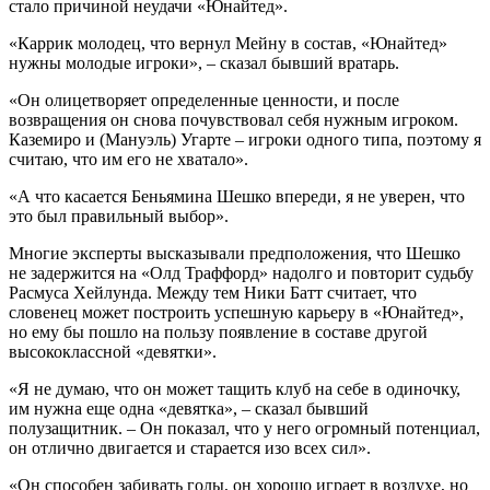
стало причиной неудачи «Юнайтед».
«Каррик молодец, что вернул Мейну в состав, «Юнайтед»
нужны молодые игроки», – сказал бывший вратарь.
«Он олицетворяет определенные ценности, и после
возвращения он снова почувствовал себя нужным игроком.
Каземиро и (Мануэль) Угарте – игроки одного типа, поэтому я
считаю, что им его не хватало».
«А что касается Беньямина Шешко впереди, я не уверен, что
это был правильный выбор».
Многие эксперты высказывали предположения, что Шешко
не задержится на «Олд Траффорд» надолго и повторит судьбу
Расмуса Хейлунда. Между тем Ники Батт считает, что
словенец может построить успешную карьеру в «Юнайтед»,
но ему бы пошло на пользу появление в составе другой
высококлассной «девятки».
«Я не думаю, что он может тащить клуб на себе в одиночку,
им нужна еще одна «девятка», – сказал бывший
полузащитник. – Он показал, что у него огромный потенциал,
он отлично двигается и старается изо всех сил».
«Он способен забивать голы, он хорошо играет в воздухе, но