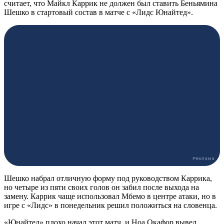
считает, что Майкл Каррик не должен был ставить Беньямина
Шешко в стартовый состав в матче с «Лидс Юнайтед».
Шешко набрал отличную форму под руководством Каррика,
но четыре из пяти своих голов он забил после выхода на
замену. Каррик чаще использовал Мбемо в центре атаки, но в
игре с «Лидс» в понедельник решил положиться на словенца.
«Юнайтед» плохо начал этот матч, и Ноа Окафор вывел