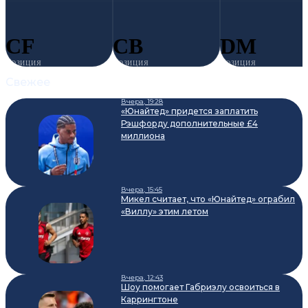
CF
CB
DM
ПОЗИЦИЯ
ПОЗИЦИЯ
ПОЗИЦИЯ
Свежее
Вчера, 19:28
«Юнайтед» придется заплатить
Рэшфорду дополнительные £4
миллиона
Вчера, 15:45
Микел считает, что «Юнайтед» ограбил
«Виллу» этим летом
Вчера, 12:43
Шоу помогает Габриэлу освоиться в
Каррингтоне