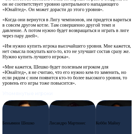
он не соответствует уровню центрального нападающего
«Юнайтед». Он может дорасти до этого уровня».
«Когда они вернутся в Лигу чемпионов, им придется вариться
в совсем другом котле. Там совершенно другой темп и
давление. А потом нужно будет возвращаться и играть в лиге
через пару дней».
«Им нужно купить игрока высочайшего уровня. Мне кажется,
нет смысла покупать кого-то, кто не улучшит состав сразу же.
Нужно купить лучшего игрока».
«Мне кажется, Шешко будет полезным игроком для
«Юнайтед», я не считаю, что его нужно кем-то заменить, но
если рядом с ним появится кто-то более высокого уровня, то
уровень его игры тоже повысится».
Упомянутые игроки
#30
BS
#6
LM
#37
KM
Беньямин Шешко
Лисандро Мартинес
Кобби Майну