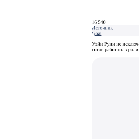
16 540
Источник
Goal
Уэйн Руни не исключае
готов работать в рол