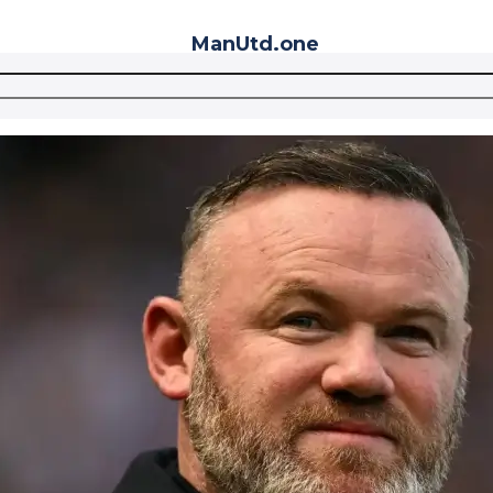
ManUtd
.one
Telegram
VK