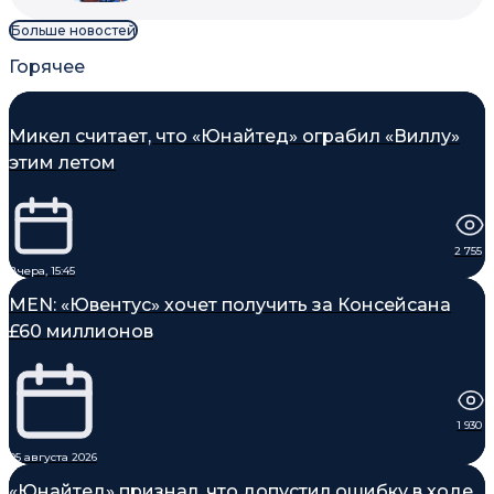
Больше новостей
Горячее
Микел считает, что «Юнайтед» ограбил «Виллу»
этим летом
2 755
Вчера, 15:45
MEN: «Ювентус» хочет получить за Консейсана
£60 миллионов
1 930
05 августа 2026
«Юнайтед» признал, что допустил ошибку в ходе