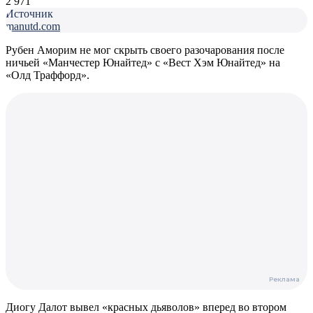
2 971
Источник
manutd.com
Рубен Аморим не мог скрыть своего разочарования после
ничьей «Манчестер Юнайтед» с «Вест Хэм Юнайтед» на
«Олд Траффорд».
Диогу Далот вывел «красных дьяволов» вперед во втором