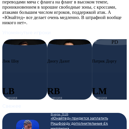
переводами мяча с фланга на фланг в высоком темпе,
проникновением в хорошие свободные зоны, с кроссами,
атаками большим числом игроков, поддержкой атак. А
«Юнайтед» все делает очень медленно. В штрафной вообще
никого нет».
Упомянутые игроки
#23
LS
#2
DD
#13
PD
Люк Шоу
Диогу Далот
Патрик Доргу
LB
RB
LM
ПОЗИЦИЯ
ПОЗИЦИЯ
ПОЗИЦИЯ
Свежее
Вчера, 19:28
«Юнайтед» придется заплатить
Рэшфорду дополнительные £4
миллиона