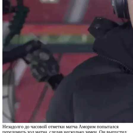
Незадолго до часовой отметки матча Аморим попытался
переломить ход матча, сделав несколько замен. Он выпустил