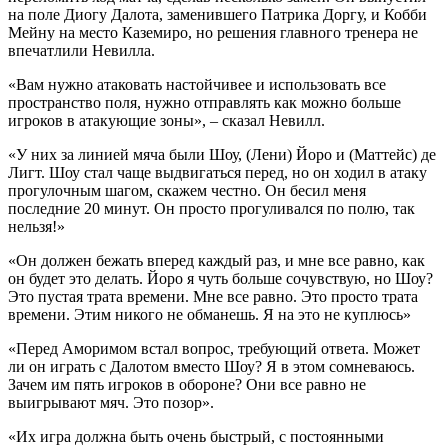
на поле Диогу Далота, заменившего Патрика Доргу, и Кобби
Мейну на место Каземиро, но решения главного тренера не
впечатлили Невилла.
«Вам нужно атаковать настойчивее и использовать все
пространство поля, нужно отправлять как можно больше
игроков в атакующие зоны», – сказал Невилл.
«У них за линией мяча были Шоу, (Лени) Йоро и (Маттейс) де
Лигт. Шоу стал чаще выдвигаться перед, но он ходил в атаку
прогулочным шагом, скажем честно. Он бесил меня
последние 20 минут. Он просто прогуливался по полю, так
нельзя!»
«Он должен бежать вперед каждый раз, и мне все равно, как
он будет это делать. Йоро я чуть больше сочувствую, но Шоу?
Это пустая трата времени. Мне все равно. Это просто трата
времени. Этим никого не обманешь. Я на это не куплюсь»
«Перед Аморимом встал вопрос, требующий ответа. Может
ли он играть с Далотом вместо Шоу? Я в этом сомневаюсь.
Зачем им пять игроков в обороне? Они все равно не
выигрывают мяч. Это позор».
«Их игра должна быть очень быстрый, с постоянными