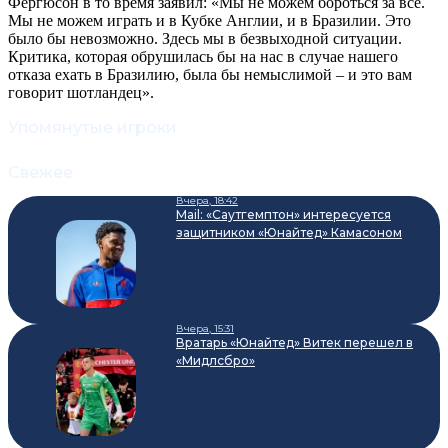
Фергюсон в то время заявил: «Мы не можем бороться за все.
Мы не можем играть и в Кубке Англии, и в Бразилии. Это
было бы невозможно. Здесь мы в безвыходной ситуации.
Критика, которая обрушилась бы на нас в случае нашего
отказа ехать в Бразилию, была бы немыслимой – и это вам
говорит шотландец».
Упомянутые игроки
Свежее
Вчера, 18:42
Mail: «Саутгемптон» интересуется
защитником «Юнайтед» Камасоном
Вчера, 15:31
Вратарь «Юнайтед» Витек перешел в
«Мидлсбро»