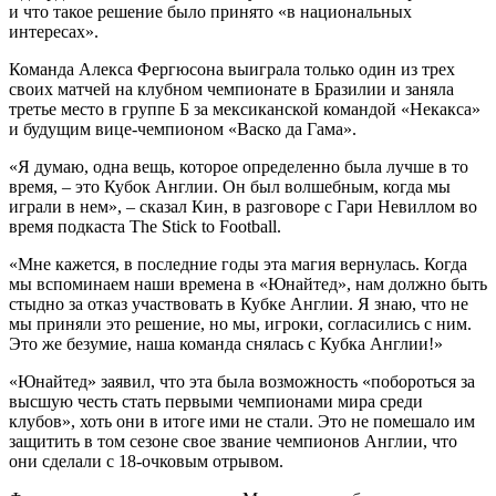
и что такое решение было принято «в национальных
интересах».
Команда Алекса Фергюсона выиграла только один из трех
своих матчей на клубном чемпионате в Бразилии и заняла
третье место в группе Б за мексиканской командой «Некакса»
и будущим вице-чемпионом «Васко да Гама».
«Я думаю, одна вещь, которое определенно была лучше в то
время, – это Кубок Англии. Он был волшебным, когда мы
играли в нем», – сказал Кин, в разговоре с Гари Невиллом во
время подкаста
The Stick to Football.
«Мне кажется, в последние годы эта магия вернулась. Когда
мы вспоминаем наши времена в «Юнайтед», нам должно быть
стыдно за отказ участвовать в Кубке Англии. Я знаю, что не
мы приняли это решение, но мы, игроки, согласились с ним.
Это же безумие, наша команда снялась с Кубка Англии!»
«Юнайтед» заявил, что эта была возможность «побороться за
высшую честь стать первыми чемпионами мира среди
клубов», хоть они в итоге ими не стали. Это не помешало им
защитить в том сезоне свое звание чемпионов Англии, что
они сделали с 18-очковым отрывом.