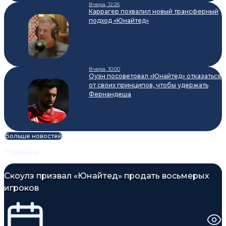
Вчера, 12:26
Каррагер похвалил новый трансферный
подход «Юнайтед»
Вчера, 10:00
Оуэн посоветовал «Юнайтед» отказаться
от своих принципов, чтобы удержать
Фернандеша
Больше новостей
Горячее
Скоулз призвал «Юнайтед» продать восьмерых
игроков