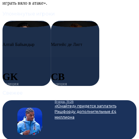
играть вяло в атаке».
Упомянутые игроки
#1
AB
#4
MD
Алтай Байындыр
Маттейс де Лигт
GK
CB
ПОЗИЦИЯ
ПОЗИЦИЯ
Свежее
Вчера, 19:28
«Юнайтед» придется заплатить
Рэшфорду дополнительные £4
миллиона