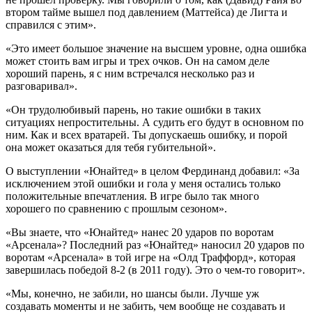
втором тайме вышел под давлением (Маттейса) де Лигта и
справился с этим».
«Это имеет большое значение на высшем уровне, одна ошибка
может стоить вам игры и трех очков. Он на самом деле
хороший парень, я с ним встречался несколько раз и
разговаривал».
«Он трудолюбивый парень, но такие ошибки в таких
ситуациях непростительны. А судить его будут в основном по
ним. Как и всех вратарей. Ты допускаешь ошибку, и порой
она может оказаться для тебя губительной».
О выступлении «Юнайтед» в целом Фердинанд добавил: «За
исключением этой ошибки и гола у меня остались только
положительные впечатления. В игре было так много
хорошего по сравнению с прошлым сезоном».
«Вы знаете, что «Юнайтед» нанес 20 ударов по воротам
«Арсенала»? Последний раз «Юнайтед» наносил 20 ударов по
воротам «Арсенала» в той игре на «Олд Траффорд», которая
завершилась победой 8-2 (в 2011 году). Это о чем-то говорит».
«Мы, конечно, не забили, но шансы были. Лучше уж
создавать моменты и не забить, чем вообще не создавать и