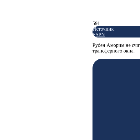
591
Источник
ESPN
Рубен Аморим не счит
трансферного окна.