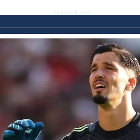
ManUtd
.one
Telegram
VK