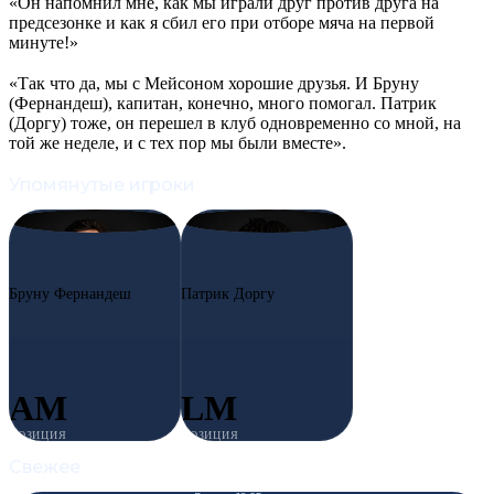
«Он напомнил мне, как мы играли друг против друга на
предсезонке и как я сбил его при отборе мяча на первой
минуте!»
«Так что да, мы с Мейсоном хорошие друзья. И Бруну
(Фернандеш), капитан, конечно, много помогал. Патрик
(Доргу) тоже, он перешел в клуб одновременно со мной, на
той же неделе, и с тех пор мы были вместе».
Упомянутые игроки
#8
BF
#13
PD
Бруну Фернандеш
Патрик Доргу
AM
LM
ПОЗИЦИЯ
ПОЗИЦИЯ
Свежее