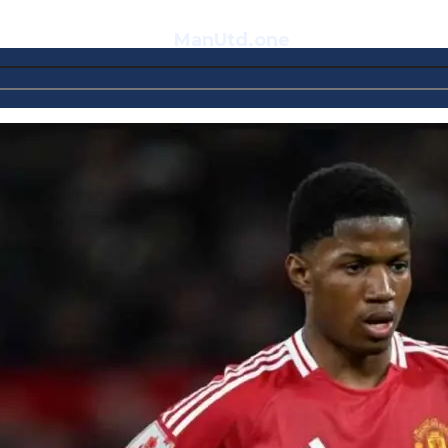
ManUtd
.one
Telegram
VK