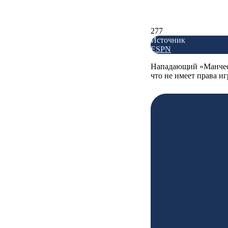
277
Источник
ESPN
Нападающий «Манчест
что не имеет права иг