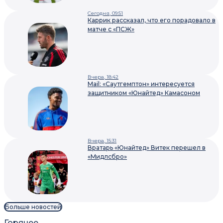
Сегодня, 09:51
Каррик рассказал, что его порадовало в
матче с «ПСЖ»
Вчера, 18:42
Mail: «Саутгемптон» интересуется
защитником «Юнайтед» Камасоном
Вчера, 15:31
Вратарь «Юнайтед» Витек перешел в
«Мидлсбро»
Больше новостей
Горячее