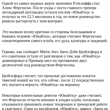
Одной из самых видных жертв экономии Рэтклиффа стал
Алекс Фергюсон. После ухода с поста главного тренера
легендарный шотландец остался послом «Юнайтед» и
получал за это
£
2.5 миллиона в год, но новое руководство
решило расторгнуть с ним контракт.
Это вызвало волну критики со стороны болельщиков и
бывших игроков «Юнайтед», которые считают Фергюсона
олицетворением самого клуба, его духа, культуры и традиций.
Однако, как сообщает
Mirror,
босс
Ineos
Дэйв Брэйлсфорд и
его соратники устали от разговоров о том, как «Юнайтед»
доминировал в Премьер-лиге на протяжении двух
десятилетий под руководством Фергюсона.
Брэйлсфорд считает, что прошлые достижения ложатся
тяжелой ношей на тех, кто сейчас, после 12 посредственных
лет, пытается вернуть «Юнайтед» на вершину.
Некоторые влиятельные деятели «Юнайтед» даже считают,
что Фергюсон отчасти виноват в упадке клуба, поскольку
отказывался принимать новые тенденции в тренерской работе
и скаутинге. Один из инсайдеров «Юнайтед» заявил: «
Ineos
не