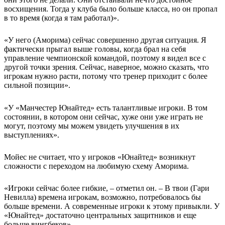
восхищения. Тогда у клуба было больше класса, но он пропал
в то время (когда я там работал)».
«У него (Аморима) сейчас совершенно другая ситуация. Я
фактически прыгал выше головы, когда брал на себя
управление чемпионской командой, поэтому я видел все с
другой точки зрения. Сейчас, наверное, можно сказать, что
игрокам нужно расти, потому что тренер приходит с более
сильной позиции».
«У «Манчестер Юнайтед» есть талантливые игроки. В том
состоянии, в котором они сейчас, хуже они уже играть не
могут, поэтому мы можем увидеть улучшения в их
выступлениях».
Мойес не считает, что у игроков «Юнайтед» возникнут
сложности с переходом на любимую схему Аморима.
«Игроки сейчас более гибкие, – отметил он. – В твои (Гари
Невилла) времена игрокам, возможно, потребовалось бы
больше времени. А современные игроки к этому привыкли. У
«Юнайтед» достаточно центральных защитников и еще
больше вингбеков».