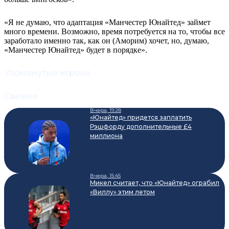
«Я не думаю, что адаптация «Манчестер Юнайтед» займет
много времени. Возможно, время потребуется на то, чтобы все
заработало именно так, как он (Аморим) хочет, но, думаю,
«Манчестер Юнайтед» будет в порядке».
Упомянутые игроки
Свежее
Вчера, 19:28
«Юнайтед» придется заплатить
Рэшфорду дополнительные £4
миллиона
Вчера, 15:45
Микел считает, что «Юнайтед» ограбил
«Виллу» этим летом