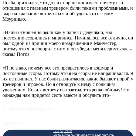
Погба признался, что до сих пор не понимает, почему его
отношения с главным тренером были такими проблемными, и
выразил желание встретиться и обсудить это с самим
Моуринью.
«Наши отношения были как у парня с девушкой, мы
постоянно ссорились и мирились. Начиналось все отлично, он
был одной из причин моего возвращения в Манчестер,
потому что я поговорил с ним и он убедил меня вернуться», –
сказал Погба.
«Я не знаю, почему все это превратилось в кошмар и
постоянные ссоры. Потому что я на ссоры не напрашивался. Я
их не начинал. У нас были разногласия, какие бывают порой у
тренеров и игроков. Но я отношусь к нему с большим
уважением. Если я встречу его завтра, то крепко обниму! Но
однажды нам придется сесть вместе и обсудить это».
Упомянутые игроки
Свежее
Вчера, 19:28
«Юнайтед» придется заплатить