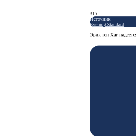
315
Источник
Evening Standard
Эрик тен Хаг надеетс