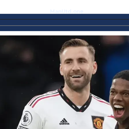
ManUtd
.one
Telegram
VK