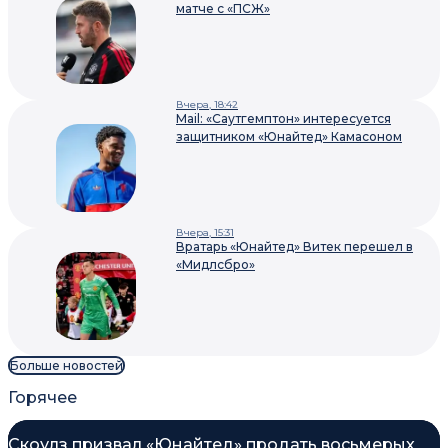
матче с «ПСЖ»
Вчера, 18:42
Mail: «Саутгемптон» интересуется
защитником «Юнайтед» Камасоном
Вчера, 15:31
Вратарь «Юнайтед» Витек перешел в
«Мидлсбро»
Больше новостей
Горячее
Скоулз призвал «Юнайтед» продать восьмерых