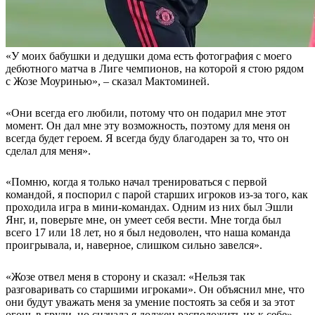
«У моих бабушки и дедушки дома есть фотография с моего
дебютного матча в Лиге чемпионов, на которой я стою рядом
с Жозе Моуринью», – сказал Мактоминей.
«Они всегда его любили, потому что он подарил мне этот
момент. Он дал мне эту возможность, поэтому для меня он
всегда будет героем. Я всегда буду благодарен за то, что он
сделал для меня».
«Помню, когда я только начал тренироваться с первой
командой, я поспорил с парой старших игроков из-за того, как
проходила игра в мини-командах. Одним из них был Эшли
Янг, и, поверьте мне, он умеет себя вести. Мне тогда был
всего 17 или 18 лет, но я был недоволен, что наша команда
проигрывала, и, наверное, слишком сильно завелся».
«Жозе отвел меня в сторону и сказал: «Нельзя так
разговаривать со старшими игроками». Он объяснил мне, что
они будут уважать меня за умение постоять за себя и за этот
огонь в груди, но сначала я должен расположить их к себе».